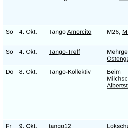
So
4. Okt.
Tango
Amorcito
M26,
M
So
4. Okt.
Tango-Treff
Mehrge
Osteng
Do
8. Okt.
Tango-Kollektiv
Beim
Milchs
Alberts
Fr
9. Okt.
tango
12
Loksch