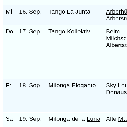
Mi
16. Sep.
Tango La Junta
Arberhü
Arberst
Do
17. Sep.
Tango-Kollektiv
Beim
Milchs
Alberts
Fr
18. Sep.
Milonga Elegante
Sky Lo
Donaust
Sa
19. Sep.
Milonga de la
Luna
Alte
Mä