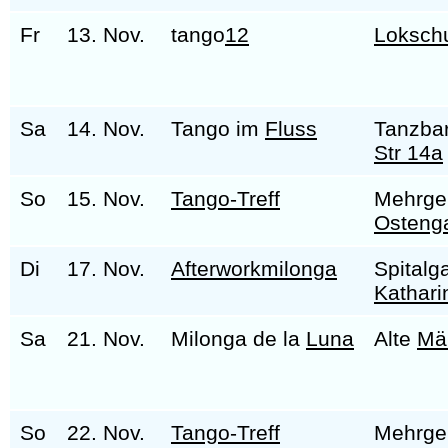
Fr
13. Nov.
tango
12
Loksch
Sa
14. Nov.
Tango im
Fluss
Tanzba
Str 14a
So
15. Nov.
Tango-Treff
Mehrge
Osteng
Di
17. Nov.
Afterworkmilonga
Spitalg
Kathari
Sa
21. Nov.
Milonga de la
Luna
Alte
Mä
So
22. Nov.
Tango-Treff
Mehrge