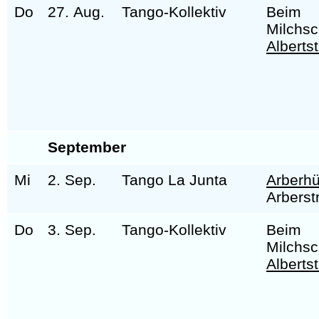
Do
27. Aug.
Tango-Kollektiv
Beim
Milchs
Alberts
September
Mi
2. Sep.
Tango La Junta
Arberhü
Arberst
Do
3. Sep.
Tango-Kollektiv
Beim
Milchs
Alberts