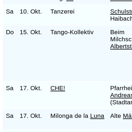
Sa
10. Okt.
Tanzerei
Schulst
Haibac
Do
15. Okt.
Tango-Kollektiv
Beim
Milchs
Alberts
Sa
17. Okt.
CHE!
Pfarrhe
Andrea
(Stadta
Sa
17. Okt.
Milonga de la
Luna
Alte
Mä