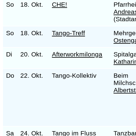
So
18. Okt.
CHE!
Pfarrhe
Andrea
(Stadta
So
18. Okt.
Tango-Treff
Mehrge
Osteng
Di
20. Okt.
Afterworkmilonga
Spitalg
Kathari
Do
22. Okt.
Tango-Kollektiv
Beim
Milchs
Alberts
Sa
24. Okt.
Tango im
Fluss
Tanzba