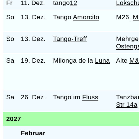
Fr
11. Dez.
tango
12
Loksch
So
13. Dez.
Tango
Amorcito
M26,
M
So
13. Dez.
Tango-Treff
Mehrge
Osteng
Sa
19. Dez.
Milonga de la
Luna
Alte
Mä
Sa
26. Dez.
Tango im
Fluss
Tanzba
Str 14a
2027
Februar