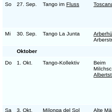
So
27. Sep.
Tango im
Fluss
Toscan
Mi
30. Sep.
Tango La Junta
Arberhü
Arberst
Oktober
Do
1. Okt.
Tango-Kollektiv
Beim
Milchs
Alberts
Sa
3. Okt.
Milonga del Sol
Alte
Mä