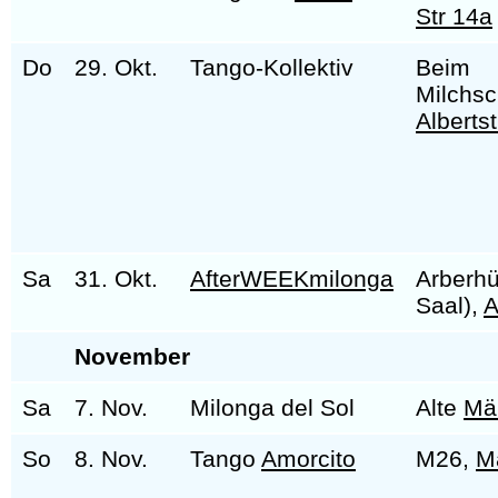
Str 14a
Do
29. Okt.
Tango-Kollektiv
Beim
Milchs
Alberts
Sa
31. Okt.
AfterWEEKmilonga
Arberhü
Saal),
A
November
Sa
7. Nov.
Milonga del Sol
Alte
Mä
So
8. Nov.
Tango
Amorcito
M26,
M