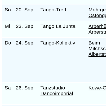
So
20. Sep.
Tango-Treff
Mehrge
Osteng
Mi
23. Sep.
Tango La Junta
Arberhü
Arberst
Do
24. Sep.
Tango-Kollektiv
Beim
Milchs
Alberts
Sa
26. Sep.
Tanzstudio
Köwe-C
Danceimperial