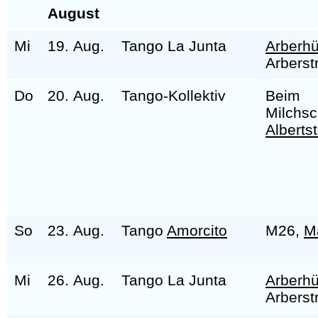
August
Mi
19. Aug.
Tango La Junta
Arberhü
Arberst
Do
20. Aug.
Tango-Kollektiv
Beim
Milchs
Alberts
So
23. Aug.
Tango
Amorcito
M26,
M
Mi
26. Aug.
Tango La Junta
Arberhü
Arberst