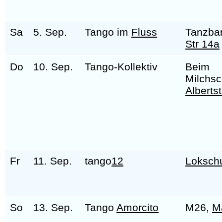
Sa
5. Sep.
Tango im
Fluss
Tanzba
Str 14a
Do
10. Sep.
Tango-Kollektiv
Beim
Milchs
Alberts
Fr
11. Sep.
tango
12
Loksch
So
13. Sep.
Tango
Amorcito
M26,
M